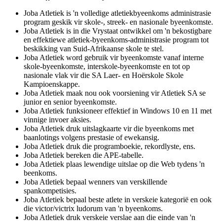
Joba Atletiek is 'n volledige atletiekbyeenkoms administrasie
program geskik vir skole-, streek- en nasionale byeenkomste.
Joba Atletiek is in die Vrystaat ontwikkel om 'n bekostigbare
en effektiewe atletiek-byeenkoms-administrasie program tot
beskikking van Suid-Afrikaanse skole te stel.
Joba Atletiek word gebruik vir byeenkomste vanaf interne
skole-byeenkomste, interskole-byeenkomste en tot op
nasionale vlak vir die SA Laer- en Hoërskole Skole
Kampioenskappe.
Joba Atletiek maak nou ook voorsiening vir Atletiek SA se
junior en senior byeenkomste.
Joba Atletiek funksioneer effektief in Windows 10 en 11 met
vinnige invoer aksies.
Joba Atletiek druk uitslagkaarte vir die byeenkoms met
baanlotings volgens prestasie of ewekansig.
Joba Atletiek druk die programboekie, rekordlyste, ens.
Joba Atletiek bereken die APE-tabelle.
Joba Atletiek plaas lewendige uitslae op die Web tydens 'n
beenkoms.
Joba Atletiek bepaal wenners van verskillende
spankompetisies.
Joba Atletiek bepaal beste atlete in verskeie kategorië en ook
die victor/victrix ludorum van 'n byeenkoms.
Joba Atletiek druk verskeie verslae aan die einde van 'n