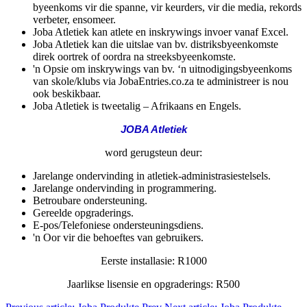
byeenkoms vir die spanne, vir keurders, vir die media, rekords
verbeter, ensomeer.
Joba Atletiek kan atlete en inskrywings invoer vanaf Excel.
Joba Atletiek kan die uitslae van bv. distriksbyeenkomste
direk oortrek of oordra
na streeksbyeenkomste.
'n Opsie om inskrywings van bv. ‘n uitnodigingsbyeenkoms
van skole/klubs via JobaEntries.co.za te administreer is nou
ook beskikbaar.
Joba Atletiek is tweetalig – Afrikaans en Engels.
JOBA Atletiek
word gerugsteun deur:
Jarelange ondervinding in atletiek-administrasiestelsels.
Jarelange ondervinding in programmering.
Betroubare ondersteuning.
Gereelde opgraderings.
E-pos/Telefoniese ondersteuningsdiens.
'n Oor vir die behoeftes van gebruikers.
Eerste installasie: R1000
Jaarlikse lisensie en opgraderings: R500